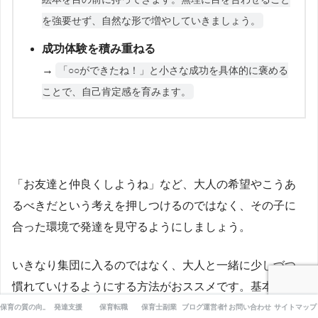
を強要せず、自然な形で増やしていきましょう。
成功体験を積み重ねる
→
「○○ができたね！」と小さな成功を具体的に褒める
ことで、自己肯定感を育みます。
「お友達と仲良くしようね」など、大人の希望やこうあ
るべきだという考えを押しつけるのではなく、その子に
合った環境で発達を見守るようにしましょう。
いきなり集団に入るのではなく、大人と一緒に少しづつ
慣れていけるようにする方法がおススメです。基本的に
はスモールステップで、人との関わりの楽しさを感じら
保育の質の向上
発達支援
保育転職
保育士副業
ブログ運営者情報
お問い合わせ
サイトマップ