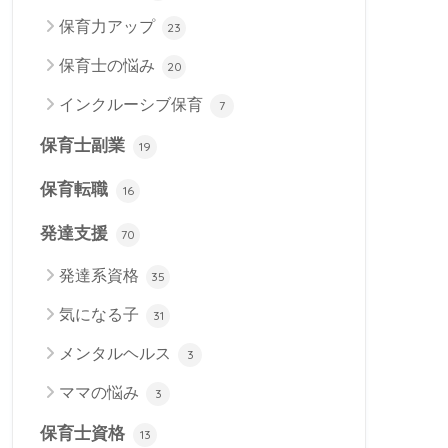
保育力アップ
23
保育士の悩み
20
インクルーシブ保育
7
保育士副業
19
保育転職
16
発達支援
70
発達系資格
35
気になる子
31
メンタルヘルス
3
ママの悩み
3
保育士資格
13