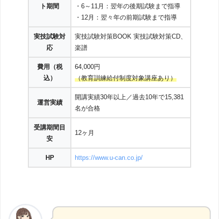
ト期間
・6～11月：翌年の後期試験まで指導
・12月：翌々年の前期試験まで指導
実技試験対
実技試験対策BOOK 実技試験対策CD、
応
楽譜
費用（税
64,000円
込）
（教育訓練給付制度対象講座あり）
開講実績30年以上／過去10年で15,381
運営実績
名が合格
受講期間目
12ヶ月
安
HP
https://www.u-can.co.jp/