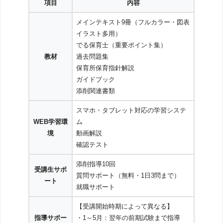
項目
内容
メインテキスト9冊（フルカラー・図表
イラスト多用）
でる保育士（重要ポイント集）
教材
過去問題集
保育所保育指針解説
ガイドブック
添削関連書類
スマホ・タブレット対応の学習システ
WEB学習環
ム
境
動画解説
確認テスト
添削指導10回
受講生サポ
質問サポート（無料・1日3問まで）
ート
就職サポート
【受講開始時期によって異なる】
指導サポー
・1～5月：翌年の前期試験まで指導