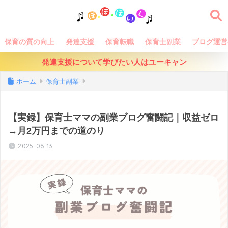
保育の質の向上
発達支援
保育転職
保育士副業
ブログ運営
発達支援について学びたい人はユーキャン
ホーム
保育士副業
【実録】保育士ママの副業ブログ奮闘記｜収益ゼロ
→月2万円までの道のり
2025-06-13