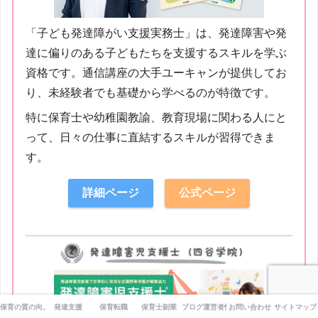
「子ども発達障がい支援実務士」は、発達障害や発
達に偏りのある子どもたちを支援するスキルを学ぶ
資格です。通信講座の大手ユーキャンが提供してお
り、未経験者でも基礎から学べるのが特徴です。
特に保育士や幼稚園教諭、教育現場に関わる人にと
って、日々の仕事に直結するスキルが習得できま
す。
詳細ページ
公式ページ
保育の質の向上
発達支援
保育転職
保育士副業
ブログ運営者情報
お問い合わせ
サイトマップ