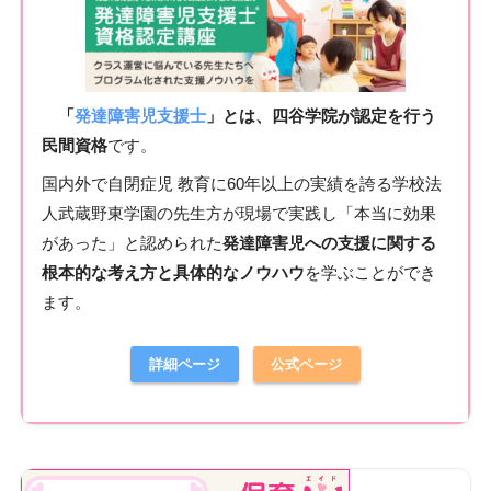
「
発達障害児支援士
」とは、四谷学院が認定を行う
民間資格
です。
国内外で自閉症児 教育に60年以上の実績を誇る学校法
人武蔵野東学園の先生方が現場で実践し「本当に効果
があった」と認められた
発達障害児への支援に関する
根本的な考え方と具体的なノウハウ
を学ぶことができ
ます。
詳細ページ
公式ページ